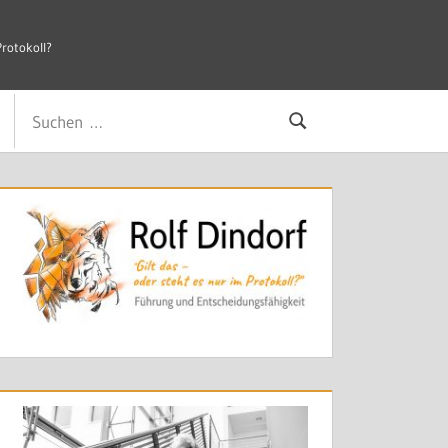
×
Protokoll?
, die nicht gelten, kosten mehr als Zeit.
Suchen
Suchen
nach: