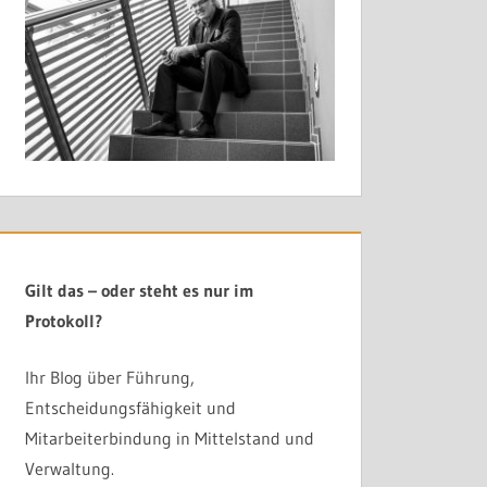
t beginnt dort, wo Entscheidungen Klarheit, Mandat und
ng. In die Organisation. Und irgendwann in die eigene
Gilt das – oder steht es nur im
liegt das Problem nicht in der Motivation der Beteiligten.
Protokoll?
eklärt hat, wer wirklich entscheiden darf – und was
Ihr Blog über Führung,
Entscheidungsfähigkeit und
em
GILT-Prinzip
klärt genau das. In einem oder zwei Tagen.
Mitarbeiterbindung in Mittelstand und
Verwaltung.