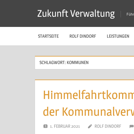
Zum
Zukunft Verwaltung
Inhalt
Führ
springen
STARTSEITE
ROLF DINDORF
LEISTUNGEN
SCHLAGWORT:
KOMMUNEN
Himmelfahrtkomm
der Kommunalver
1. FEBRUAR 2021
ROLF DINDORF