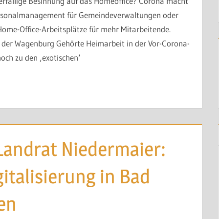
fällige Besinnung auf das Homeoffice? Corona macht
Gespräch anfragen
Personalmanagement für Gemeindeverwaltungen oder
me-Office-Arbeitsplätze für mehr Mitarbeitende.
der Wagenburg Gehörte Heimarbeit in der Vor-Corona-
noch zu den ‚exotischen‘
Landrat Niedermaier:
italisierung in Bad
en