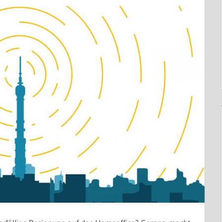
Der Weg zur Handlungsfähigkei
Geltung erhalten.
Sie kosten Vertrauen. In Führu
Handlungsfähigkeit.
In den meisten Organisationen 
Es liegt daran, dass niemand g
danach verbindlich gilt.
Eine Führungsklausur nach d
Mit konkretem Ergebnis.