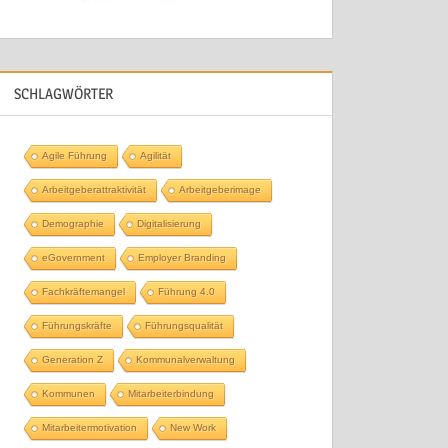
SCHLAGWÖRTER
Agile Führung
Agilität
Arbeitgeberattraktivität
Arbeitgeberimage
Demographie
Digitalisierung
eGovernment
Employer Branding
Fachkräftemangel
Führung 4.0
Führungskräfte
Führungsqualität
Generation Z
Kommunalverwaltung
Kommunen
Mitarbeiterbindung
Mitarbeitermotivation
New Work