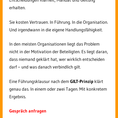
erhalten.
Sie kosten Vertrauen. In Führung. In die Organisation.
Und irgendwann in die eigene Handlungsfähigkeit.
In den meisten Organisationen liegt das Problem
nicht in der Motivation der Beteiligten. Es liegt daran,
dass niemand geklärt hat, wer wirklich entscheiden
darf – und was danach verbindlich gilt.
Verloren im Wörterdschungel der
Mitarbeiterbindung? Wir zeigen Ihnen den Weg!
Eine Führungsklausur nach dem
GILT-Prinzip
klärt
Rolf Dindorf hat ein Beratungs-Wiki geschaffen,
genau das. In einem oder zwei Tagen. Mit konkretem
das Sie sicher durch die komplexen Begriffe und
Ergebnis.
Strategien der Mitarbeiterbindung führt. Ihr
persönlicher Kompass für eine erfolgreiche
Gespräch anfragen
Führungskultur und motivierte Teams im