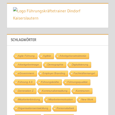
SCHLAGWÖRTER
Agile Führung
Agilität
Arbeitgeberattraktivität
Arbeitgeberimage
Demographie
Digitalisierung
eGovernment
Employer Branding
Fachkräftemangel
Führung 4.0
Führungskräfte
Führungsqualität
Generation Z
Kommunalverwaltung
Kommunen
Mitarbeiterbindung
Mitarbeitermotivation
New Work
Organisationsentwicklung
Personalarbeit