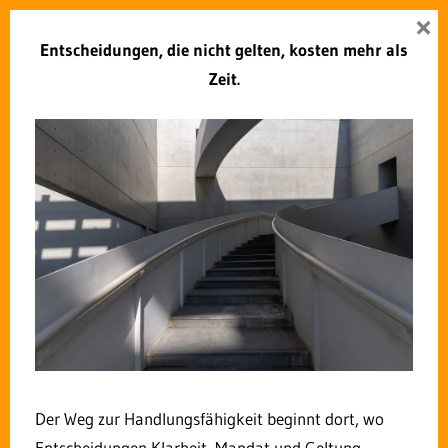
Zum
×
Zukunft Verwaltung
Inhalt
Entscheidungen, die nicht gelten, kosten mehr als
Menü
springen
Zeit.
SCHLAGWORT:
NEW WORK
Das Wiki für
Mitarbeiterbindung,
Führungskräfteentwicklung
und Teamarbeit in der
Verwaltung
18. AUGUST 2024
ROLF DINDORF
Der Weg zur Handlungsfähigkeit beginnt dort, wo
KOMMENTAR HINTERLASSEN
Entscheidungen Klarheit, Mandat und Geltung