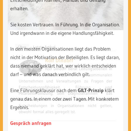
erhalten.
Sie kosten Vertrauen. In Führung. In die Organisation.
Und irgendwann in die eigene Handlungsfähigkeit.
Über
Letzte Artikel
In den meisten Organisationen liegt das Problem
nicht in der Motivation der Beteiligten. Es liegt daran,
Rolf Dindorf
dass niemand geklärt hat, wer wirklich entscheiden
Rolf Dindorf berät Leitungsebenen in
darf – und was danach verbindlich gilt.
Mittelstand, kommunalen
Unternehmen und Verwaltungen zu Fragen der
Entscheidungsfähigkeit, Führung und
Eine Führungsklausur nach dem
GILT-Prinzip
klärt
Mitarbeiterbindung. Sein Diagnoserahmen – das
genau das. In einem oder zwei Tagen. Mit konkretem
GILT-Prinzip – macht sichtbar, warum
Entscheidungen in Organisationen nicht gelten,
Ergebnis.
obwohl formal alles geregelt ist.
Gespräch anfragen