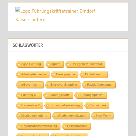
SCHLAGWÖRTER
Agile Führung
Agilität
Arbeitgeberattraktivität
Arbeitgeberimage
Demographie
Digitalisierung
eGovernment
Employer Branding
Fachkräftemangel
Führung 4.0
Führungskräfte
Führungsqualität
Generation Z
Kommunalverwaltung
Kommunen
Mitarbeiterbindung
Mitarbeitermotivation
New Work
Organisationsentwicklung
Personalarbeit