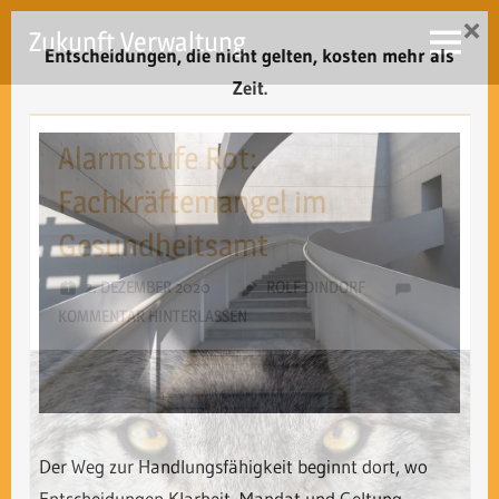
Zum
×
Zukunft Verwaltung
Inhalt
Entscheidungen, die nicht gelten, kosten mehr als
Menü
springen
Zeit.
Alarmstufe Rot:
Fachkräftemangel im
Gesundheitsamt
2. DEZEMBER 2020
ROLF DINDORF
KOMMENTAR HINTERLASSEN
Der Weg zur Handlungsfähigkeit beginnt dort, wo
Entscheidungen Klarheit, Mandat und Geltung