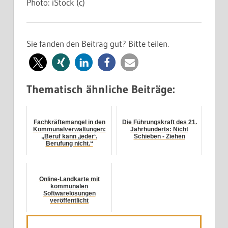
Photo: iStock (c)
Sie fanden den Beitrag gut? Bitte teilen.
Thematisch ähnliche Beiträge:
Fachkräftemangel in den
Die Führungskraft des 21.
Kommunalverwaltungen:
Jahrhunderts: Nicht
„Beruf kann ‚jeder‘.
Schieben - Ziehen
Berufung nicht.“
Online-Landkarte mit
kommunalen
Softwarelösungen
veröffentlicht