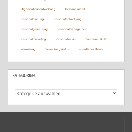
Organisationsentwicklung
Personalarbeit
Personalbindung
Personalentwicklung
Personalgewinnung
Personalmanagement
Personalmarketing
Personalwesen
Vertrauenskultur
Verwaltung
Verwaltungskultur
öffentlicher Dienst
KATEGORIEN
Kategorien