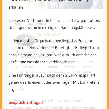
erhalten.
Sie kosten Vertrauen. In Führung. In die Organisation.
Über
Letzte Artikel
Und irgendwann in die eigene Handlungsfähigkeit.
Rolf Dindorf
In den meisten Organisationen liegt das Problem
Rolf Dindorf berät Leitungsebenen in
Mittelstand, kommunalen
nicht in der Motivation der Beteiligten. Es liegt daran,
Unternehmen und Verwaltungen zu Fragen der
dass niemand geklärt hat, wer wirklich entscheiden
Entscheidungsfähigkeit, Führung und
darf – und was danach verbindlich gilt.
Mitarbeiterbindung. Sein Diagnoserahmen – das
GILT-Prinzip – macht sichtbar, warum
Entscheidungen in Organisationen nicht gelten,
Eine Führungsklausur nach dem
GILT-Prinzip
klärt
obwohl formal alles geregelt ist.
genau das. In einem oder zwei Tagen. Mit konkretem
Ergebnis.
Eine nutzerorientierte Digitalisierung der
Gespräch anfragen
Verwaltung hat das Potenzial, das Vertrauen der