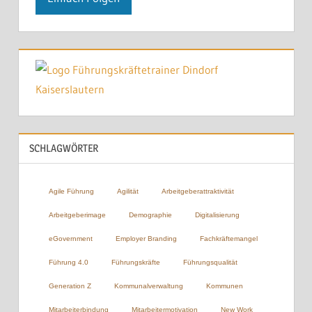
SCHLAGWÖRTER
Agile Führung
Agilität
Arbeitgeberattraktivität
Arbeitgeberimage
Demographie
Digitalisierung
eGovernment
Employer Branding
Fachkräftemangel
Führung 4.0
Führungskräfte
Führungsqualität
Generation Z
Kommunalverwaltung
Kommunen
Mitarbeiterbindung
Mitarbeitermotivation
New Work