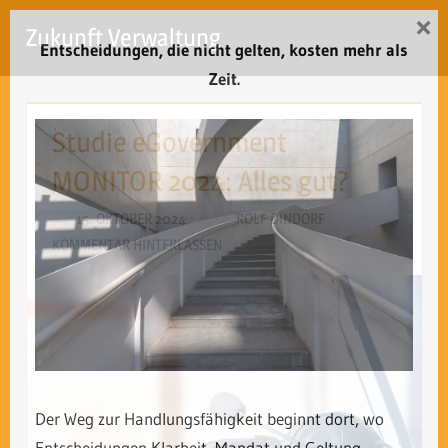
Zum
×
Zukunft Verwaltung
Inhalt
Entscheidungen, die nicht gelten, kosten mehr als
Menü
springen
Zeit.
Studie eGovernment
MONITOR 2024: Alles gut?
15. OKTOBER 2024
ROLF DINDORF
KOMMENTAR HINTERLASSEN
Der Weg zur Handlungsfähigkeit beginnt dort, wo
Entscheidungen Klarheit, Mandat und Geltung