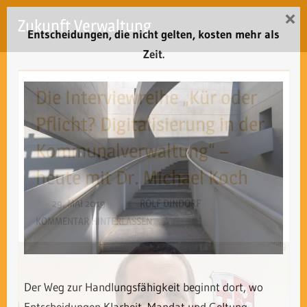
Zum
×
Zukunft Verwaltung
Inhalt
Entscheidungen, die nicht gelten, kosten mehr als
Menü
springen
Zeit.
Die Interviewreihe „Kür oder
Pflicht? Digitalisierung in der
Kommunalverwaltung“ –
heute mit Dr. Michael Koch
29. MAI 2019
ROLF DINDORF
KOMMENTAR HINTERLASSEN
Der Weg zur Handlungsfähigkeit beginnt dort, wo
Entscheidungen Klarheit, Mandat und Geltung