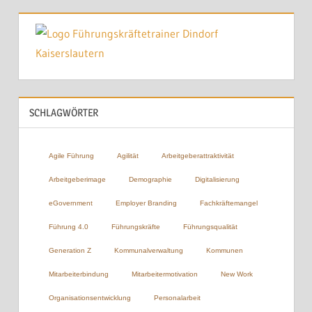
SCHLAGWÖRTER
Agile Führung
Agilität
Arbeitgeberattraktivität
Arbeitgeberimage
Demographie
Digitalisierung
eGovernment
Employer Branding
Fachkräftemangel
Führung 4.0
Führungskräfte
Führungsqualität
Generation Z
Kommunalverwaltung
Kommunen
Mitarbeiterbindung
Mitarbeitermotivation
New Work
Organisationsentwicklung
Personalarbeit