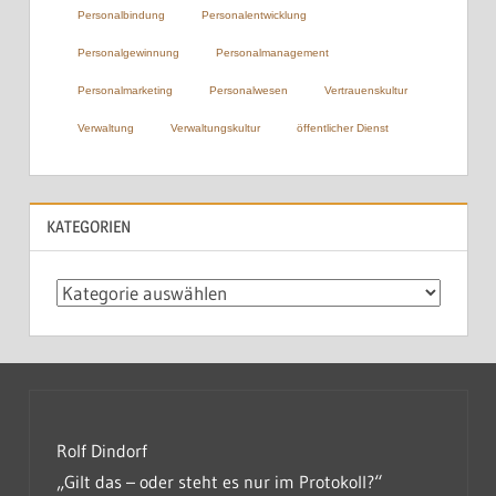
Personalbindung
Personalentwicklung
Personalgewinnung
Personalmanagement
Personalmarketing
Personalwesen
Vertrauenskultur
Verwaltung
Verwaltungskultur
öffentlicher Dienst
KATEGORIEN
Kategorien
Rolf Dindorf
„Gilt das – oder steht es nur im Protokoll?“