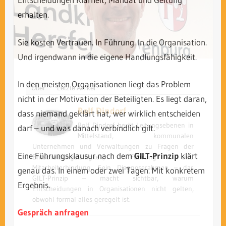
erhalten.
Sie kosten Vertrauen. In Führung. In die Organisation.
Und irgendwann in die eigene Handlungsfähigkeit.
In den meisten Organisationen liegt das Problem
Über
Letzte Artikel
nicht in der Motivation der Beteiligten. Es liegt daran,
Rolf Dindorf
dass niemand geklärt hat, wer wirklich entscheiden
Rolf Dindorf berät Leitungsebenen in
darf – und was danach verbindlich gilt.
Mittelstand, kommunalen
Unternehmen und Verwaltungen zu Fragen der
Eine Führungsklausur nach dem
GILT-Prinzip
klärt
Entscheidungsfähigkeit, Führung und
Mitarbeiterbindung. Sein Diagnoserahmen – das
genau das. In einem oder zwei Tagen. Mit konkretem
GILT-Prinzip – macht sichtbar, warum
Ergebnis.
Entscheidungen in Organisationen nicht gelten,
obwohl formal alles geregelt ist.
Gespräch anfragen