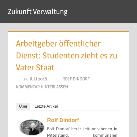
Zum
×
Zukunft Verwaltung
Inhalt
Menü
Entscheidungen, die nicht gelten, kosten mehr
springen
als Zeit.
Arbeitgeber öffentlicher
Dienst: Studenten zieht es zu
Vater Staat
25. JULI 2018
ROLF DINDORF
KOMMENTAR HINTERLASSEN
Über
Letzte Artikel
Rolf Dindorf
Der Weg zur Handlungsfähigkeit beginnt dort, wo
Rolf Dindorf berät Leitungsebenen in
Mittelstand, kommunalen