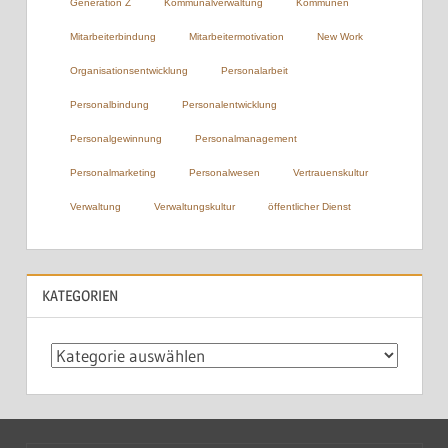
Generation Z
Kommunalverwaltung
Kommunen
Mitarbeiterbindung
Mitarbeitermotivation
New Work
Organisationsentwicklung
Personalarbeit
Personalbindung
Personalentwicklung
Personalgewinnung
Personalmanagement
Personalmarketing
Personalwesen
Vertrauenskultur
Verwaltung
Verwaltungskultur
öffentlicher Dienst
KATEGORIEN
Kategorien