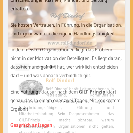
erhalten.
Sie kosten Vertrauen. In Führung. In die Organisation.
Und irgendwann in die eigene Handlungsfähigkeit.
In den meisten Organisationen liegt das Problem
nicht in der Motivation der Beteiligten. Es liegt daran,
dass niemand geklärt hat, wer wirklich entscheiden
Über
Letzte Artikel
darf – und was danach verbindlich gilt.
Rolf Dindorf
Rolf Dindorf berät Leitungsebenen in
Eine Führungsklausur nach dem
GILT-Prinzip
klärt
Mittelstand, kommunalen
genau das. In einem oder zwei Tagen. Mit konkretem
Unternehmen und Verwaltungen zu Fragen der
Entscheidungsfähigkeit, Führung und
Ergebnis.
Mitarbeiterbindung. Sein Diagnoserahmen – das
GILT-Prinzip – macht sichtbar, warum
Gespräch anfragen
Entscheidungen in Organisationen nicht gelten,
obwohl formal alles geregelt ist.