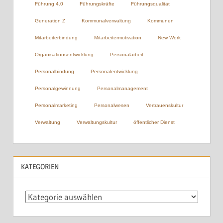
Führung 4.0
Führungskräfte
Führungsqualität
Generation Z
Kommunalverwaltung
Kommunen
Mitarbeiterbindung
Mitarbeitermotivation
New Work
Organisationsentwicklung
Personalarbeit
Personalbindung
Personalentwicklung
Personalgewinnung
Personalmanagement
Personalmarketing
Personalwesen
Vertrauenskultur
Verwaltung
Verwaltungskultur
öffentlicher Dienst
KATEGORIEN
Kategorien