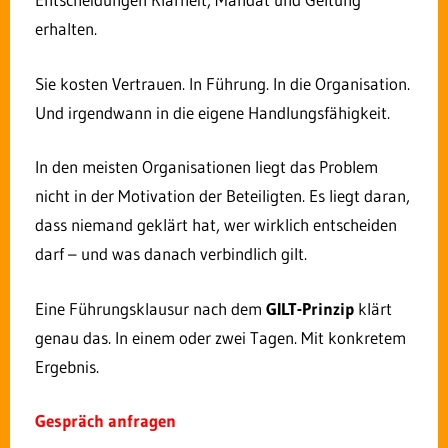
erhalten.
Sie kosten Vertrauen. In Führung. In die Organisation.
Und irgendwann in die eigene Handlungsfähigkeit.
Über
Letzte Artikel
In den meisten Organisationen liegt das Problem
Rolf Dindorf
nicht in der Motivation der Beteiligten. Es liegt daran,
Rolf Dindorf berät Leitungsebenen in
Mittelstand, kommunalen
dass niemand geklärt hat, wer wirklich entscheiden
Unternehmen und Verwaltungen zu Fragen der
darf – und was danach verbindlich gilt.
Entscheidungsfähigkeit, Führung und
Mitarbeiterbindung. Sein Diagnoserahmen – das
GILT-Prinzip – macht sichtbar, warum
Eine Führungsklausur nach dem
GILT-Prinzip
klärt
Entscheidungen in Organisationen nicht gelten,
genau das. In einem oder zwei Tagen. Mit konkretem
obwohl formal alles geregelt ist.
Ergebnis.
Gespräch anfragen
Konflikte in Teams im öffentlichen Sektor sind