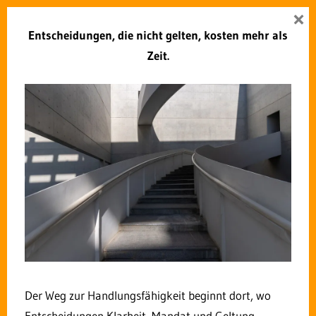
Zum
×
Zukunft Verwaltung
Inhalt
Entscheidungen, die nicht gelten, kosten mehr als
Menü
springen
Zeit.
Konflikte im Team – Störfeuer
oder Zündfunke?
3. SEPTEMBER 2024
ROLF DINDORF
KOMMENTAR HINTERLASSEN
Der Weg zur Handlungsfähigkeit beginnt dort, wo
Entscheidungen Klarheit, Mandat und Geltung