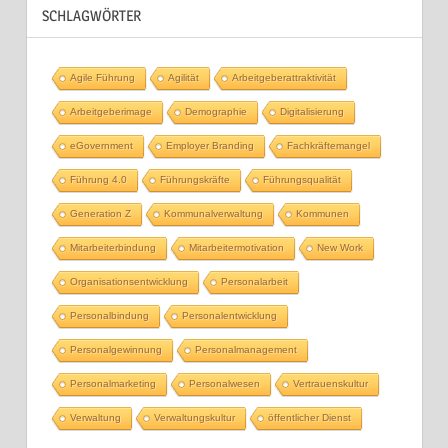
SCHLAGWÖRTER
Agile Führung
Agilität
Arbeitgeberattraktivität
Arbeitgeberimage
Demographie
Digitalisierung
eGovernment
Employer Branding
Fachkräftemangel
Führung 4.0
Führungskräfte
Führungsqualität
Generation Z
Kommunalverwaltung
Kommunen
Mitarbeiterbindung
Mitarbeitermotivation
New Work
Organisationsentwicklung
Personalarbeit
Personalbindung
Personalentwicklung
Personalgewinnung
Personalmanagement
Personalmarketing
Personalwesen
Vertrauenskultur
Verwaltung
Verwaltungskultur
öffentlicher Dienst