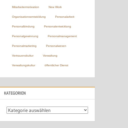
Mitarbeitermotivation
New Work
Organisationsentwicklung
Personalarbeit
Personalbindung
Personalentwicklung
Personalgewinnung
Personalmanagement
Personalmarketing
Personalwesen
Vertrauenskultur
Verwaltung
Verwaltungskultur
öffentlicher Dienst
KATEGORIEN
Kategorien