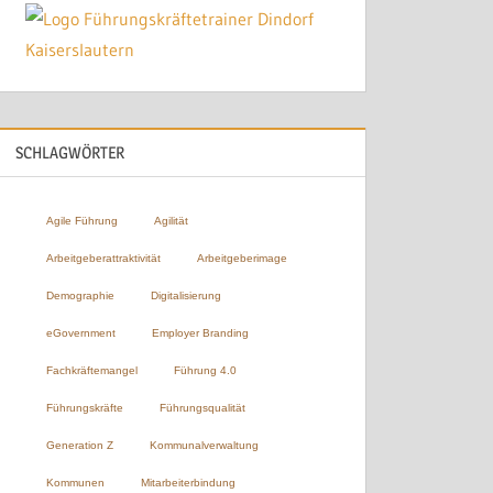
SCHLAGWÖRTER
Agile Führung
Agilität
Arbeitgeberattraktivität
Arbeitgeberimage
Demographie
Digitalisierung
eGovernment
Employer Branding
Fachkräftemangel
Führung 4.0
Führungskräfte
Führungsqualität
Generation Z
Kommunalverwaltung
Kommunen
Mitarbeiterbindung