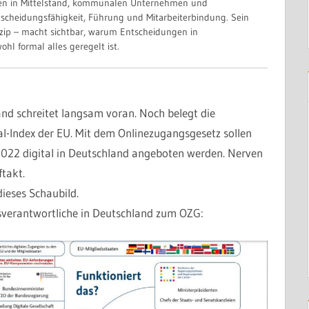
nen in Mittelstand, kommunalen Unternehmen und
Gespräch anfragen
scheidungsfähigkeit, Führung und Mitarbeiterbindung. Sein
zip – macht sichtbar, warum Entscheidungen in
hl formal alles geregelt ist.
and schreitet langsam voran. Noch belegt die
al-Index der EU. Mit dem Onlinezugangsgesetz sollen
 2022 digital in Deutschland angeboten werden. Nerven
takt.
ieses Schaubild.
sverantwortliche in Deutschland zum OZG: