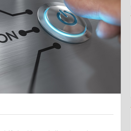
Der Weg zur Handlungsfähigkei
Geltung erhalten.
Sie kosten Vertrauen. In Führu
Handlungsfähigkeit.
In den meisten Organisationen 
Es liegt daran, dass niemand g
danach verbindlich gilt.
Eine Führungsklausur nach d
Mit konkretem Ergebnis.