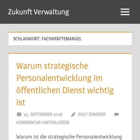
Zum
×
Zukunft Verwaltung
Inhalt
Entscheidungen, die nicht gelten, kosten mehr als
Menü
springen
Zeit.
SCHLAGWORT:
FACHKRÄFTEMANGEL
Warum strategische
Personalentwicklung im
öffentlichen Dienst wichtig
ist
25. SEPTEMBER 2018
ROLF DINDORF
KOMMENTAR HINTERLASSEN
Der Weg zur Handlungsfähigkeit beginnt dort, wo
Warum ist die strategische Personalentwicklung
Entscheidungen Klarheit, Mandat und Geltung