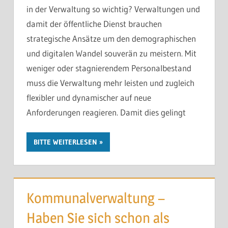
in der Verwaltung so wichtig? Verwaltungen und
erhalten.
damit der öffentliche Dienst brauchen
strategische Ansätze um den demographischen
Sie kosten Vertrauen. In Führung. In die Organisation.
und digitalen Wandel souverän zu meistern. Mit
Und irgendwann in die eigene Handlungsfähigkeit.
weniger oder stagnierendem Personalbestand
muss die Verwaltung mehr leisten und zugleich
In den meisten Organisationen liegt das Problem
flexibler und dynamischer auf neue
nicht in der Motivation der Beteiligten. Es liegt daran,
Anforderungen reagieren. Damit dies gelingt
dass niemand geklärt hat, wer wirklich entscheiden
darf – und was danach verbindlich gilt.
BITTE WEITERLESEN
Eine Führungsklausur nach dem
GILT-Prinzip
klärt
genau das. In einem oder zwei Tagen. Mit konkretem
Ergebnis.
Kommunalverwaltung –
Gespräch anfragen
Haben Sie sich schon als