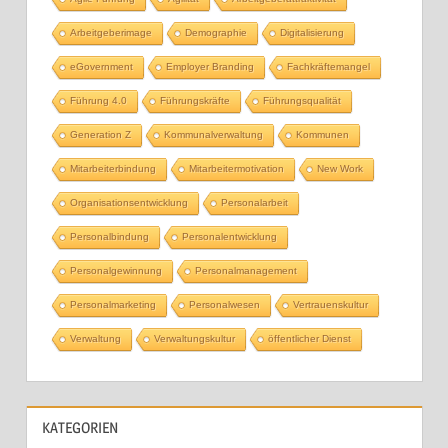
Arbeitgeberimage
Demographie
Digitalisierung
eGovernment
Employer Branding
Fachkräftemangel
Führung 4.0
Führungskräfte
Führungsqualität
Generation Z
Kommunalverwaltung
Kommunen
Mitarbeiterbindung
Mitarbeitermotivation
New Work
Organisationsentwicklung
Personalarbeit
Personalbindung
Personalentwicklung
Personalgewinnung
Personalmanagement
Personalmarketing
Personalwesen
Vertrauenskultur
Verwaltung
Verwaltungskultur
öffentlicher Dienst
KATEGORIEN