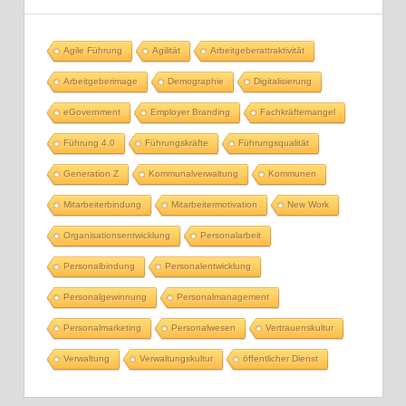
Agile Führung
Agilität
Arbeitgeberattraktivität
Arbeitgeberimage
Demographie
Digitalisierung
eGovernment
Employer Branding
Fachkräftemangel
Führung 4.0
Führungskräfte
Führungsqualität
Generation Z
Kommunalverwaltung
Kommunen
Mitarbeiterbindung
Mitarbeitermotivation
New Work
Organisationsentwicklung
Personalarbeit
Personalbindung
Personalentwicklung
Personalgewinnung
Personalmanagement
Personalmarketing
Personalwesen
Vertrauenskultur
Verwaltung
Verwaltungskultur
öffentlicher Dienst