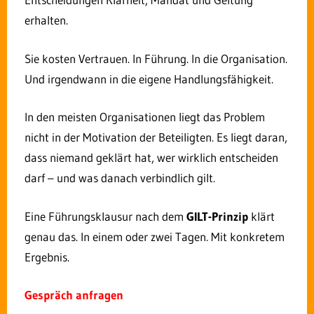
Personalgewinnung –
erhalten.
Fachkräftemangel in der
Sie kosten Vertrauen. In Führung. In die Organisation.
Verwaltung
Und irgendwann in die eigene Handlungsfähigkeit.
29. JULI 2017
ROLF DINDORF
In den meisten Organisationen liegt das Problem
KOMMENTAR HINTERLASSEN
nicht in der Motivation der Beteiligten. Es liegt daran,
dass niemand geklärt hat, wer wirklich entscheiden
darf – und was danach verbindlich gilt.
Eine Führungsklausur nach dem
GILT-Prinzip
klärt
genau das. In einem oder zwei Tagen. Mit konkretem
Ergebnis.
Gespräch anfragen