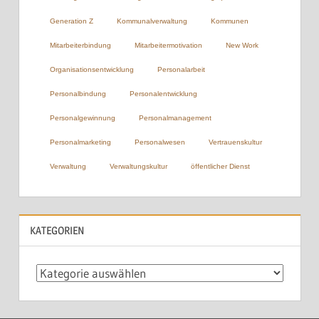
Generation Z
Kommunalverwaltung
Kommunen
Mitarbeiterbindung
Mitarbeitermotivation
New Work
Organisationsentwicklung
Personalarbeit
Personalbindung
Personalentwicklung
Personalgewinnung
Personalmanagement
Personalmarketing
Personalwesen
Vertrauenskultur
Verwaltung
Verwaltungskultur
öffentlicher Dienst
KATEGORIEN
Kategorien