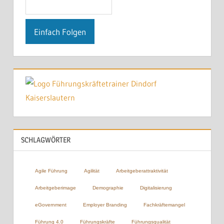
SCHLAGWÖRTER
Agile Führung
Agilität
Arbeitgeberattraktivität
Arbeitgeberimage
Demographie
Digitalisierung
eGovernment
Employer Branding
Fachkräftemangel
Führung 4.0
Führungskräfte
Führungsqualität