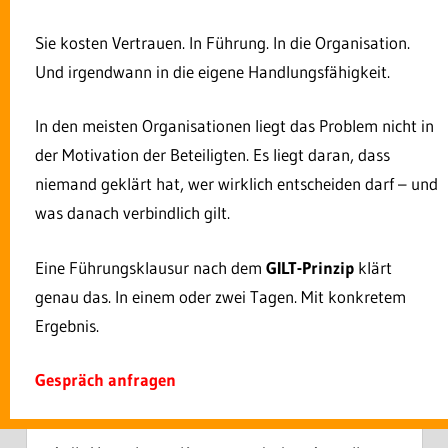
Sie kosten Vertrauen. In Führung. In die Organisation.
Und irgendwann in die eigene Handlungsfähigkeit.
In den meisten Organisationen liegt das Problem nicht in
Über
Letzte Artikel
der Motivation der Beteiligten. Es liegt daran, dass
Rolf Dindorf
niemand geklärt hat, wer wirklich entscheiden darf – und
Rolf Dindorf berät Leitungsebenen in
was danach verbindlich gilt.
Mittelstand, kommunalen
Unternehmen und Verwaltungen zu Fragen der
Eine Führungsklausur nach dem
GILT-Prinzip
klärt
Entscheidungsfähigkeit, Führung und
Mitarbeiterbindung. Sein Diagnoserahmen – das
genau das. In einem oder zwei Tagen. Mit konkretem
GILT-Prinzip – macht sichtbar, warum
Ergebnis.
Entscheidungen in Organisationen nicht gelten,
obwohl formal alles geregelt ist.
Gespräch anfragen