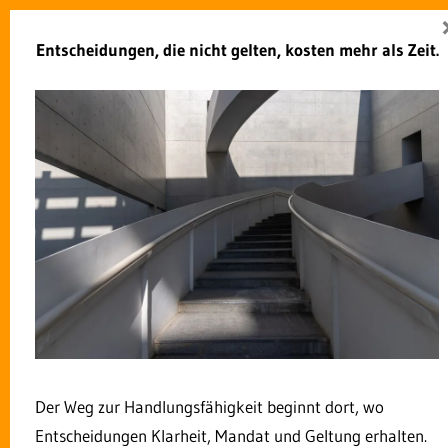
Zum
Zukunft Verwaltung
Inhalt
Entscheidungen, die nicht gelten, kosten mehr als Zeit.
Menü
springen
Agile Verwaltung als
Lösungsansatz des
Fachkräftemangels?
12. MÄRZ 2023
ROLF DINDORF
KOMMENTAR HINTERLASSEN
Der Weg zur Handlungsfähigkeit beginnt dort, wo
Entscheidungen Klarheit, Mandat und Geltung erhalten.