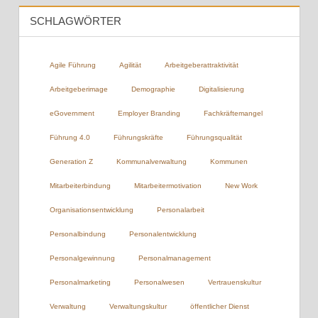
SCHLAGWÖRTER
Agile Führung
Agilität
Arbeitgeberattraktivität
Arbeitgeberimage
Demographie
Digitalisierung
eGovernment
Employer Branding
Fachkräftemangel
Führung 4.0
Führungskräfte
Führungsqualität
Generation Z
Kommunalverwaltung
Kommunen
Mitarbeiterbindung
Mitarbeitermotivation
New Work
Organisationsentwicklung
Personalarbeit
Personalbindung
Personalentwicklung
Personalgewinnung
Personalmanagement
Personalmarketing
Personalwesen
Vertrauenskultur
Verwaltung
Verwaltungskultur
öffentlicher Dienst