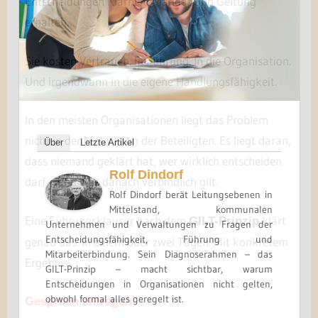
Entscheidungen Klarheit, Mandat und Geltung
erhalten.
Sie kosten Vertrauen. In Führung. In die Organisation.
Und irgendwann in die eigene Handlungsfähigkeit.
In den meisten Organisationen liegt das Problem
nicht in der Motivation der Beteiligten. Es liegt daran,
Über
Letzte Artikel
dass niemand geklärt hat, wer wirklich entscheiden
Rolf Dindorf
darf – und was danach verbindlich gilt.
Rolf Dindorf berät Leitungsebenen in
Mittelstand, kommunalen
Eine Führungsklausur nach dem
klärt
GILT-Prinzip
Unternehmen und Verwaltungen zu Fragen der
Entscheidungsfähigkeit, Führung und
genau das. In einem oder zwei Tagen. Mit konkretem
Mitarbeiterbindung. Sein Diagnoserahmen – das
Ergebnis.
GILT-Prinzip – macht sichtbar, warum
Entscheidungen in Organisationen nicht gelten,
obwohl formal alles geregelt ist.
Gespräch anfragen