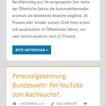
Berufseinstieg aus. Im vergangenen Jahr hatte
erhalten.
der Öffentliche Sektor die Automobilhersteller
erstmals als beliebteste Branche abgelöst. 26
Sie kosten Vertrauen. In Führung. In die Organisation.
Prozent aller Schüler suchen 2018 ihren ersten
Und irgendwann in die eigene Handlungsfähigkeit.
Job ausdrücklich im Öffentlichen Sektor, vor
zwei Jahren waren es noch 17 Prozent.
In den meisten Organisationen liegt das Problem
nicht in der Motivation der Beteiligten. Es liegt daran,
BITTE WEITERLESEN
dass niemand geklärt hat, wer wirklich entscheiden
darf – und was danach verbindlich gilt.
Eine Führungsklausur nach dem
GILT-Prinzip
klärt
Personalgewinnung
genau das. In einem oder zwei Tagen. Mit konkretem
Bundeswehr: Per YouTube
Ergebnis.
zum Nachwuchs?
Gespräch anfragen
1. NOVEMBER 2017
ROLF DINDORF