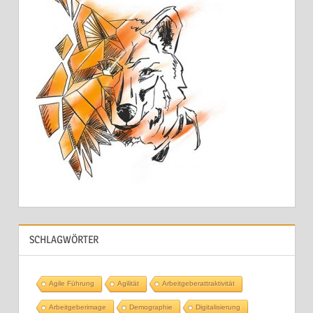
SCHLAGWÖRTER
Agile Führung
Agilität
Arbeitgeberattraktivität
Arbeitgeberimage
Demographie
Digitalisierung