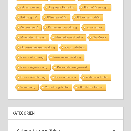
eGovernment
Employer Branding
Fachkräftemangel
Führung 4.0
Führungskräfte
Führungsqualität
Generation Z
Kommunalverwaltung
Kommunen
Mitarbeiterbindung
Mitarbeitermotivation
New Work
Organisationsentwicklung
Personalarbeit
Personalbindung
Personalentwicklung
Personalgewinnung
Personalmanagement
Personalmarketing
Personalwesen
Vertrauenskultur
Verwaltung
Verwaltungskultur
öffentlicher Dienst
KATEGORIEN
Kategorien