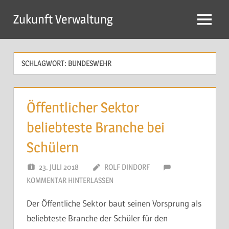
Zum
×
Zukunft Verwaltung
Inhalt
Entscheidungen, die nicht gelten, kosten mehr als
Menü
springen
Zeit.
SCHLAGWORT:
BUNDESWEHR
Öffentlicher Sektor
beliebteste Branche bei
Schülern
23. JULI 2018
ROLF DINDORF
KOMMENTAR HINTERLASSEN
Der Öffentliche Sektor baut seinen Vorsprung als
Der Weg zur Handlungsfähigkeit beginnt dort, wo
beliebteste Branche der Schüler für den
Entscheidungen Klarheit, Mandat und Geltung