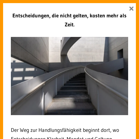
Zum
×
Zukunft Verwaltung
Inhalt
Entscheidungen, die nicht gelten, kosten mehr als
Menü
springen
Zeit.
SCHLAGWORT:
HESSEN
Digitale Verwaltung – Das
Beispiel Servicekonto Hessen
25. APRIL 2019
ROLF DINDORF
KOMMENTAR HINTERLASSEN
Der Weg zur Handlungsfähigkeit beginnt dort, wo
Entscheidungen Klarheit, Mandat und Geltung