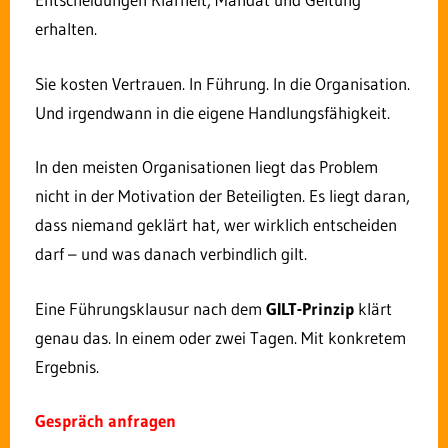
erhalten.
Sie kosten Vertrauen. In Führung. In die Organisation.
Und irgendwann in die eigene Handlungsfähigkeit.
In den meisten Organisationen liegt das Problem
nicht in der Motivation der Beteiligten. Es liegt daran,
Bequem Behördenangelegenheiten von zu
dass niemand geklärt hat, wer wirklich entscheiden
Hause erledigen: Das ist ab sofort für einige
darf – und was danach verbindlich gilt.
Verwaltungsdienstleistungen von Land und
Kommunen in Hessen möglich. Mit dem
Eine Führungsklausur nach dem
GILT-Prinzip
klärt
Servicekonto Hessen können Bürgerinnen und
genau das. In einem oder zwei Tagen. Mit konkretem
Bürger über das Internet verschiedene
Ergebnis.
Leistungen der Landes- und
Kommunalverwaltungen einfach und zu jeder
Gespräch anfragen
Zeit in Anspruch nehmen. „Wir starten mit dem