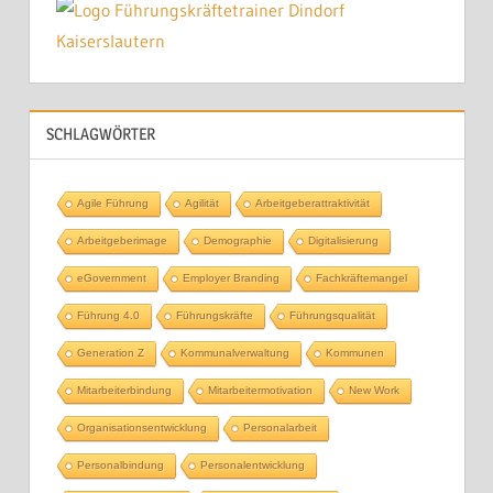
SCHLAGWÖRTER
Agile Führung
Agilität
Arbeitgeberattraktivität
Arbeitgeberimage
Demographie
Digitalisierung
eGovernment
Employer Branding
Fachkräftemangel
Führung 4.0
Führungskräfte
Führungsqualität
Generation Z
Kommunalverwaltung
Kommunen
Mitarbeiterbindung
Mitarbeitermotivation
New Work
Organisationsentwicklung
Personalarbeit
Personalbindung
Personalentwicklung