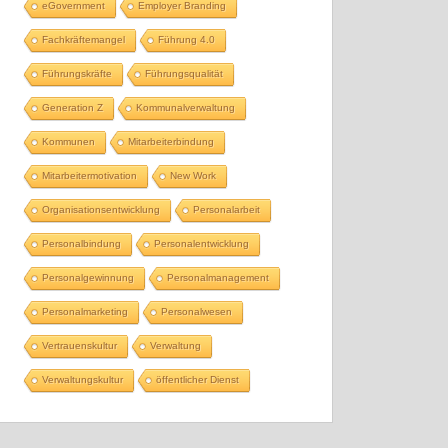
eGovernment
Employer Branding
Fachkräftemangel
Führung 4.0
Führungskräfte
Führungsqualität
Generation Z
Kommunalverwaltung
Kommunen
Mitarbeiterbindung
Mitarbeitermotivation
New Work
Organisationsentwicklung
Personalarbeit
Personalbindung
Personalentwicklung
Personalgewinnung
Personalmanagement
Personalmarketing
Personalwesen
Vertrauenskultur
Verwaltung
Verwaltungskultur
öffentlicher Dienst