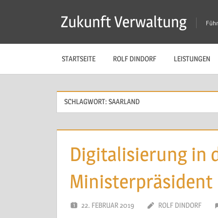
Zum
Zukunft Verwaltung
Inhalt
Führ
springen
STARTSEITE
ROLF DINDORF
LEISTUNGEN
SCHLAGWORT:
SAARLAND
Digitalisierung in
Ministerpräsident
22. FEBRUAR 2019
ROLF DINDORF