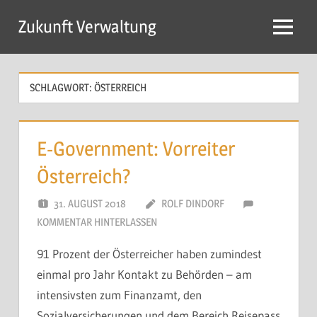
Zum
Zukunft Verwaltung
Inhalt
Menü
springen
SCHLAGWORT:
ÖSTERREICH
E-Government: Vorreiter
Österreich?
31. AUGUST 2018
ROLF DINDORF
KOMMENTAR HINTERLASSEN
91 Prozent der Österreicher haben zumindest
einmal pro Jahr Kontakt zu Behörden – am
intensivsten zum Finanzamt, den
Sozialversicherungen und dem Bereich Reisepass