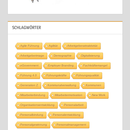
SCHLAGWÖRTER
Agile Führung
Agilität
Arbeitgeberattraktivität
Arbeitgeberimage
Demographie
Digitalisierung
eGovernment
Employer Branding
Fachkräftemangel
Führung 4.0
Führungskräfte
Führungsqualität
Generation Z
Kommunalverwaltung
Kommunen
Mitarbeiterbindung
Mitarbeitermotivation
New Work
Organisationsentwicklung
Personalarbeit
Personalbindung
Personalentwicklung
Personalgewinnung
Personalmanagement