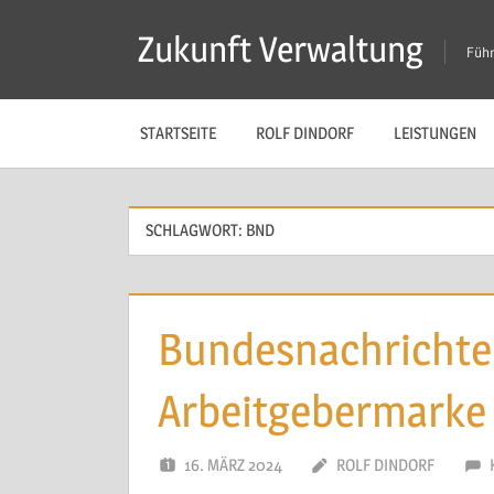
Zum
Zukunft Verwaltung
Inhalt
Führ
springen
STARTSEITE
ROLF DINDORF
LEISTUNGEN
SCHLAGWORT:
BND
Bundesnachrichten
Arbeitgebermarke
16. MÄRZ 2024
ROLF DINDORF