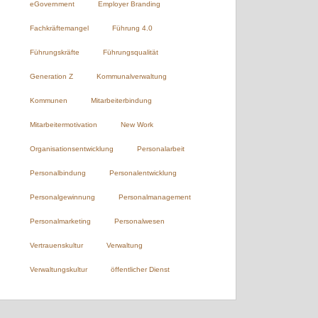
eGovernment
Employer Branding
Fachkräftemangel
Führung 4.0
Führungskräfte
Führungsqualität
Generation Z
Kommunalverwaltung
Kommunen
Mitarbeiterbindung
Mitarbeitermotivation
New Work
Organisationsentwicklung
Personalarbeit
Personalbindung
Personalentwicklung
Personalgewinnung
Personalmanagement
Personalmarketing
Personalwesen
Vertrauenskultur
Verwaltung
Verwaltungskultur
öffentlicher Dienst