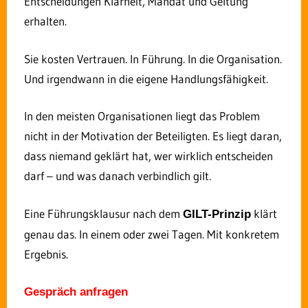
Entscheidungen Klarheit, Mandat und Geltung
Rolf Dindorf
erhalten.
Rolf Dindorf berät Leitungsebenen in
Mittelstand, kommunalen
Sie kosten Vertrauen. In Führung. In die Organisation.
Unternehmen und Verwaltungen zu Fragen der
Und irgendwann in die eigene Handlungsfähigkeit.
Entscheidungsfähigkeit, Führung und
Mitarbeiterbindung. Sein Diagnoserahmen – das
GILT-Prinzip – macht sichtbar, warum
In den meisten Organisationen liegt das Problem
Entscheidungen in Organisationen nicht gelten,
nicht in der Motivation der Beteiligten. Es liegt daran,
obwohl formal alles geregelt ist.
dass niemand geklärt hat, wer wirklich entscheiden
darf – und was danach verbindlich gilt.
Eine Führungsklausur nach dem
klärt
GILT-Prinzip
genau das. In einem oder zwei Tagen. Mit konkretem
Ergebnis.
Gespräch anfragen