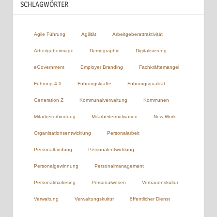
SCHLAGWÖRTER
Agile Führung
Agilität
Arbeitgeberattraktivität
Arbeitgeberimage
Demographie
Digitalisierung
eGovernment
Employer Branding
Fachkräftemangel
Führung 4.0
Führungskräfte
Führungsqualität
Generation Z
Kommunalverwaltung
Kommunen
Mitarbeiterbindung
Mitarbeitermotivation
New Work
Organisationsentwicklung
Personalarbeit
Personalbindung
Personalentwicklung
Personalgewinnung
Personalmanagement
Personalmarketing
Personalwesen
Vertrauenskultur
Verwaltung
Verwaltungskultur
öffentlicher Dienst