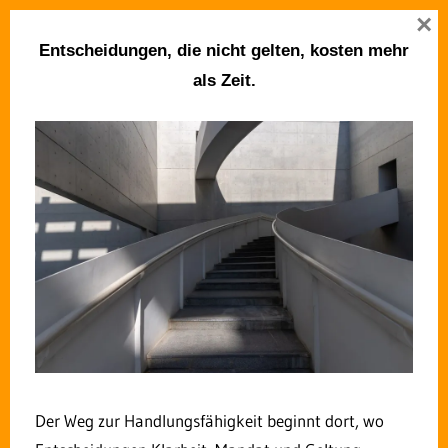
Zum
×
Zukunft Verwaltung
Inhalt
Menü
Entscheidungen, die nicht gelten, kosten mehr
springen
als Zeit.
Die Interviewreihe „Kür oder
Pflicht? Digitalisierung in der
Kommunalverwaltung“ –
heute mit Oberbürgermeister
Tessmer
9. OKTOBER 2018
ROLF DINDORF
KOMMENTAR HINTERLASSEN
Der Weg zur Handlungsfähigkeit beginnt dort, wo
Über
Letzte Artikel