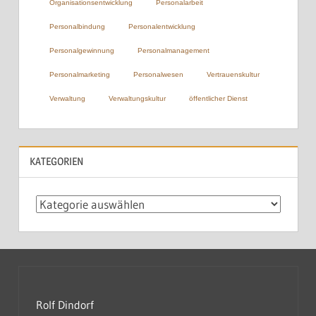
Organisationsentwicklung
Personalarbeit
Personalbindung
Personalentwicklung
Personalgewinnung
Personalmanagement
Personalmarketing
Personalwesen
Vertrauenskultur
Verwaltung
Verwaltungskultur
öffentlicher Dienst
KATEGORIEN
Kategorien
Rolf Dindorf