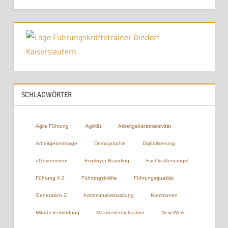
SCHLAGWÖRTER
Agile Führung
Agilität
Arbeitgeberattraktivität
Arbeitgeberimage
Demographie
Digitalisierung
eGovernment
Employer Branding
Fachkräftemangel
Führung 4.0
Führungskräfte
Führungsqualität
Generation Z
Kommunalverwaltung
Kommunen
Mitarbeiterbindung
Mitarbeitermotivation
New Work