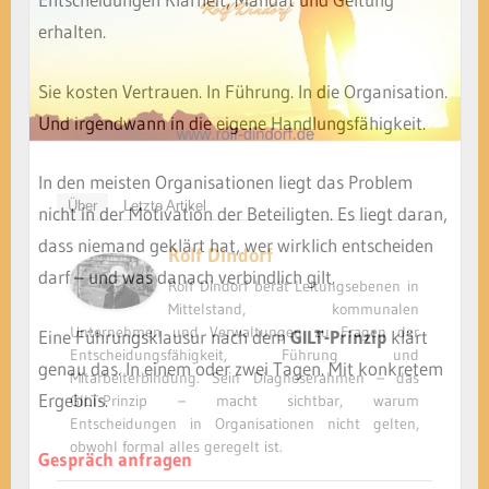
erhalten.
Sie kosten Vertrauen. In Führung. In die Organisation.
Und irgendwann in die eigene Handlungsfähigkeit.
In den meisten Organisationen liegt das Problem
Über
Letzte Artikel
nicht in der Motivation der Beteiligten. Es liegt daran,
dass niemand geklärt hat, wer wirklich entscheiden
Rolf Dindorf
darf – und was danach verbindlich gilt.
Rolf Dindorf berät Leitungsebenen in
Mittelstand, kommunalen
Unternehmen und Verwaltungen zu Fragen der
Eine Führungsklausur nach dem
GILT-Prinzip
klärt
Entscheidungsfähigkeit, Führung und
genau das. In einem oder zwei Tagen. Mit konkretem
Mitarbeiterbindung. Sein Diagnoserahmen – das
Ergebnis.
GILT-Prinzip – macht sichtbar, warum
Entscheidungen in Organisationen nicht gelten,
obwohl formal alles geregelt ist.
Gespräch anfragen