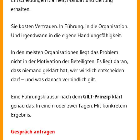
erhalten.
Sie kosten Vertrauen. In Führung. In die Organisation.
Und irgendwann in die eigene Handlungsfähigkeit.
In den meisten Organisationen liegt das Problem
Über
Letzte Artikel
nicht in der Motivation der Beteiligten. Es liegt daran,
Rolf Dindorf
dass niemand geklärt hat, wer wirklich entscheiden
Rolf Dindorf berät Leitungsebenen in
darf – und was danach verbindlich gilt.
Mittelstand, kommunalen
Unternehmen und Verwaltungen zu Fragen der
Eine Führungsklausur nach dem
GILT-Prinzip
klärt
Entscheidungsfähigkeit, Führung und
Mitarbeiterbindung. Sein Diagnoserahmen – das
genau das. In einem oder zwei Tagen. Mit konkretem
GILT-Prinzip – macht sichtbar, warum
Ergebnis.
Entscheidungen in Organisationen nicht gelten,
obwohl formal alles geregelt ist.
Gespräch anfragen