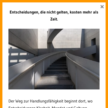
Zum
×
Zukunft Verwaltung
Inhalt
Entscheidungen, die nicht gelten, kosten mehr als
Menü
springen
Zeit.
Setzt die Coronakrise eine
positive Spirale im Hinblick
auf den öffentlichen
Gesundheitsdienst in Gang?
22. MÄRZ 2020
ROLF DINDORF
KOMMENTAR HINTERLASSEN
Der Weg zur Handlungsfähigkeit beginnt dort, wo
Entscheidungen Klarheit, Mandat und Geltung