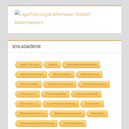
SCHLAGWÖRTER
Agile Führung
Agilität
Arbeitgeberattraktivität
Arbeitgeberimage
Demographie
Digitalisierung
eGovernment
Employer Branding
Fachkräftemangel
Führung 4.0
Führungskräfte
Führungsqualität
Generation Z
Kommunalverwaltung
Kommunen
Mitarbeiterbindung
Mitarbeitermotivation
New Work
Organisationsentwicklung
Personalarbeit