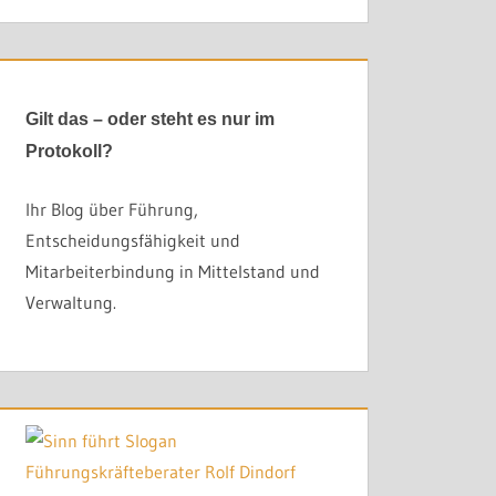
Gilt das – oder steht es nur im
t beginnt dort, wo Entscheidungen Klarheit, Mandat und
Protokoll?
Ihr Blog über Führung,
ng. In die Organisation. Und irgendwann in die eigene
Entscheidungsfähigkeit und
Mitarbeiterbindung in Mittelstand und
Verwaltung.
liegt das Problem nicht in der Motivation der Beteiligten.
eklärt hat, wer wirklich entscheiden darf – und was
em
klärt genau das. In einem oder zwei
GILT-Prinzip
.