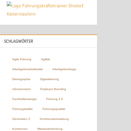
SCHLAGWÖRTER
Agile Führung
Agilität
Arbeitgeberattraktivität
Arbeitgeberimage
Demographie
Digitalisierung
eGovernment
Employer Branding
Fachkräftemangel
Führung 4.0
Führungskräfte
Führungsqualität
Generation Z
Kommunalverwaltung
Kommunen
Mitarbeiterbindung