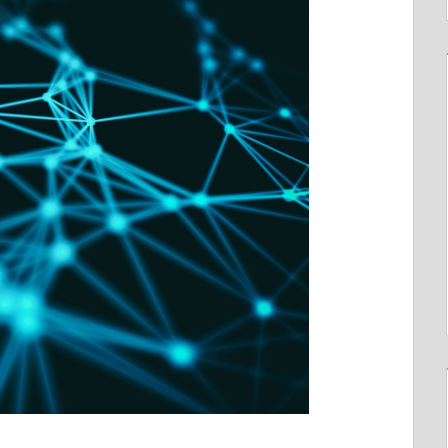
Der Weg zur Handlungsfähigkei
Geltung erhalten.
Sie kosten Vertrauen. In Führu
Handlungsfähigkeit.
In den meisten Organisationen 
Es liegt daran, dass niemand g
danach verbindlich gilt.
Eine Führungsklausur nach d
Tagen. Mit konkretem Ergebnis