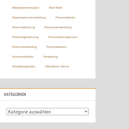
Mitarbeitermotivation
New Work
Organisationsentwicklung
Personalarbeit
Personalbindung
Personalentwicklung
Personalgewinnung
Personalmanagement
Personalmarketing
Personalwesen
Vertrauenskultur
Verwaltung
Verwaltungskultur
öffentlicher Dienst
KATEGORIEN
Kategorien