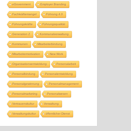
eGovernment
Employer Branding
Fachkräftemangel
Führung 4.0
Führungskräfte
Führungsqualität
Generation Z
Kommunalverwaltung
Kommunen
Mitarbeiterbindung
Mitarbeitermotivation
New Work
Organisationsentwicklung
Personalarbeit
Personalbindung
Personalentwicklung
Personalgewinnung
Personalmanagement
Personalmarketing
Personalwesen
Vertrauenskultur
Verwaltung
Verwaltungskultur
öffentlicher Dienst