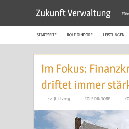
Zum
Zukunft Verwaltung
Inhalt
Führ
springen
STARTSEITE
ROLF DINDORF
LEISTUNGEN
Im Fokus: Finanz
driftet immer stä
12. JULI 2019
ROLF DINDORF
KO