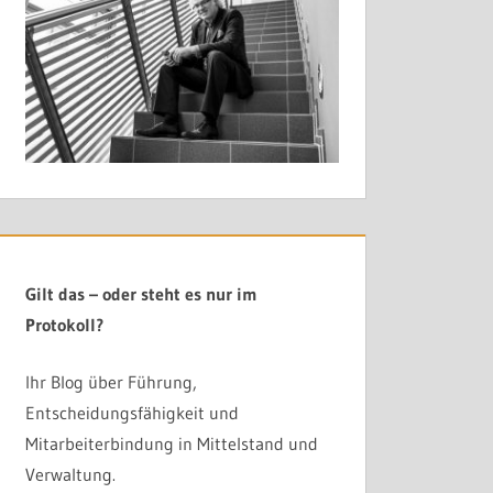
t beginnt dort, wo Entscheidungen Klarheit, Mandat und
ng. In die Organisation. Und irgendwann in die eigene
Gilt das – oder steht es nur im
liegt das Problem nicht in der Motivation der Beteiligten.
Protokoll?
eklärt hat, wer wirklich entscheiden darf – und was
Ihr Blog über Führung,
Entscheidungsfähigkeit und
em
GILT-Prinzip
klärt genau das. In einem oder zwei Tagen.
Mitarbeiterbindung in Mittelstand und
Verwaltung.