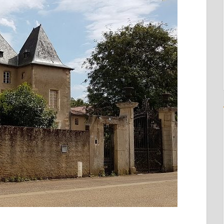
Der Weg zur Handlungsfähigkei
Geltung erhalten.
Sie kosten Vertrauen. In Führu
Handlungsfähigkeit.
In den meisten Organisationen 
Es liegt daran, dass niemand g
danach verbindlich gilt.
Eine Führungsklausur nach d
Mit konkretem Ergebnis.